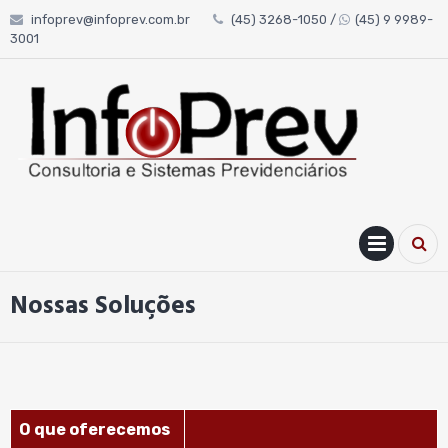
Skip
infoprev@infoprev.com.br
(45) 3268-1050 /
(45) 9 9989-
to
3001
content
PRIM
MENU
Nossas Soluções
O que oferecemos